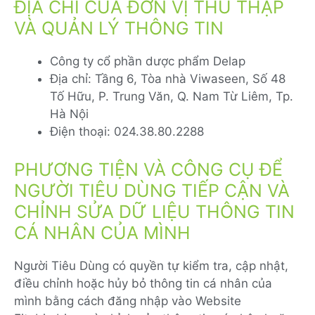
ĐỊA CHỈ CỦA ĐƠN VỊ THU THẬP
VÀ QUẢN LÝ THÔNG TIN
Công ty cổ phần dược phẩm Delap
Địa chỉ: Tầng 6, Tòa nhà Viwaseen, Số 48
Tố Hữu, P. Trung Văn, Q. Nam Từ Liêm, Tp.
Hà Nội
Điện thoại: 024.38.80.2288
PHƯƠNG TIỆN VÀ CÔNG CỤ ĐỂ
NGƯỜI TIÊU DÙNG TIẾP CẬN VÀ
CHỈNH SỬA DỮ LIỆU THÔNG TIN
CÁ NHÂN CỦA MÌNH
Người Tiêu Dùng có quyền tự kiểm tra, cập nhật,
điều chỉnh hoặc hủy bỏ thông tin cá nhân của
mình bằng cách đăng nhập vào Website