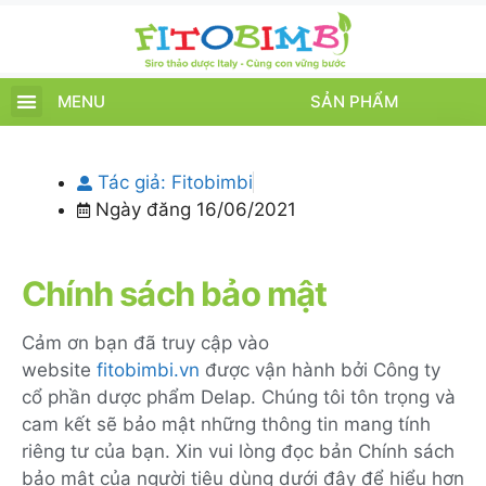
MENU
SẢN PHẨM
TRANG CHỦ
SẢN PHẨM
CHĂM SÓC TRẺ
TIN TỨC – SỰ KIỆN
GIỚI THIỆU
ĐIỂM BÁN
TÍCH ĐIỂM
Tác giả:
Fitobimbi
Ngày đăng
16/06/2021
Chính sách bảo mật
Cảm ơn bạn đã truy cập vào
website
fitobimbi.vn
được vận hành bởi Công ty
cổ phần dược phẩm Delap. Chúng tôi tôn trọng và
cam kết sẽ bảo mật những thông tin mang tính
riêng tư của bạn. Xin vui lòng đọc bản Chính sách
bảo mật của người tiêu dùng dưới đây để hiểu hơn