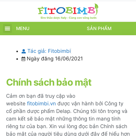
MENU
SẢN PHẨM
TRANG CHỦ
SẢN PHẨM
CHĂM SÓC TRẺ
TIN TỨC – SỰ KIỆN
GIỚI THIỆU
ĐIỂM BÁN
TÍCH ĐIỂM
Tác giả:
Fitobimbi
Ngày đăng
16/06/2021
Chính sách bảo mật
Cảm ơn bạn đã truy cập vào
website
fitobimbi.vn
được vận hành bởi Công ty
cổ phần dược phẩm Delap. Chúng tôi tôn trọng và
cam kết sẽ bảo mật những thông tin mang tính
riêng tư của bạn. Xin vui lòng đọc bản Chính sách
bảo mật của người tiêu dùng dưới đây để hiểu hơn