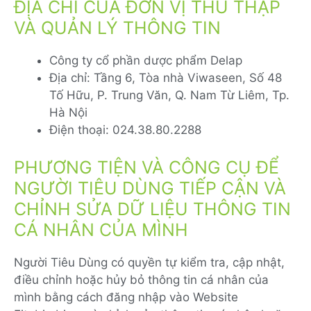
ĐỊA CHỈ CỦA ĐƠN VỊ THU THẬP
VÀ QUẢN LÝ THÔNG TIN
Công ty cổ phần dược phẩm Delap
Địa chỉ: Tầng 6, Tòa nhà Viwaseen, Số 48
Tố Hữu, P. Trung Văn, Q. Nam Từ Liêm, Tp.
Hà Nội
Điện thoại: 024.38.80.2288
PHƯƠNG TIỆN VÀ CÔNG CỤ ĐỂ
NGƯỜI TIÊU DÙNG TIẾP CẬN VÀ
CHỈNH SỬA DỮ LIỆU THÔNG TIN
CÁ NHÂN CỦA MÌNH
Người Tiêu Dùng có quyền tự kiểm tra, cập nhật,
điều chỉnh hoặc hủy bỏ thông tin cá nhân của
mình bằng cách đăng nhập vào Website