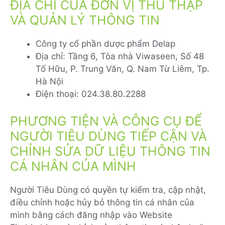
ĐỊA CHỈ CỦA ĐƠN VỊ THU THẬP
VÀ QUẢN LÝ THÔNG TIN
Công ty cổ phần dược phẩm Delap
Địa chỉ: Tầng 6, Tòa nhà Viwaseen, Số 48
Tố Hữu, P. Trung Văn, Q. Nam Từ Liêm, Tp.
Hà Nội
Điện thoại: 024.38.80.2288
PHƯƠNG TIỆN VÀ CÔNG CỤ ĐỂ
NGƯỜI TIÊU DÙNG TIẾP CẬN VÀ
CHỈNH SỬA DỮ LIỆU THÔNG TIN
CÁ NHÂN CỦA MÌNH
Người Tiêu Dùng có quyền tự kiểm tra, cập nhật,
điều chỉnh hoặc hủy bỏ thông tin cá nhân của
mình bằng cách đăng nhập vào Website