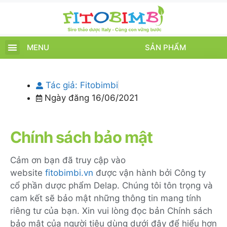
MENU
SẢN PHẨM
TRANG CHỦ
SẢN PHẨM
CHĂM SÓC TRẺ
TIN TỨC – SỰ KIỆN
GIỚI THIỆU
ĐIỂM BÁN
TÍCH ĐIỂM
Tác giả:
Fitobimbi
Ngày đăng
16/06/2021
Chính sách bảo mật
Cảm ơn bạn đã truy cập vào
website
fitobimbi.vn
được vận hành bởi Công ty
cổ phần dược phẩm Delap. Chúng tôi tôn trọng và
cam kết sẽ bảo mật những thông tin mang tính
riêng tư của bạn. Xin vui lòng đọc bản Chính sách
bảo mật của người tiêu dùng dưới đây để hiểu hơn