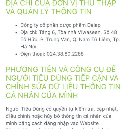
ĐỊA CHỈ CỦA ĐƠN VỊ THU THẬP
VÀ QUẢN LÝ THÔNG TIN
Công ty cổ phần dược phẩm Delap
Địa chỉ: Tầng 6, Tòa nhà Viwaseen, Số 48
Tố Hữu, P. Trung Văn, Q. Nam Từ Liêm, Tp.
Hà Nội
Điện thoại: 024.38.80.2288
PHƯƠNG TIỆN VÀ CÔNG CỤ ĐỂ
NGƯỜI TIÊU DÙNG TIẾP CẬN VÀ
CHỈNH SỬA DỮ LIỆU THÔNG TIN
CÁ NHÂN CỦA MÌNH
Người Tiêu Dùng có quyền tự kiểm tra, cập nhật,
điều chỉnh hoặc hủy bỏ thông tin cá nhân của
mình bằng cách đăng nhập vào Website