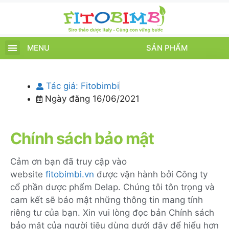
MENU
SẢN PHẨM
TRANG CHỦ
SẢN PHẨM
CHĂM SÓC TRẺ
TIN TỨC – SỰ KIỆN
GIỚI THIỆU
ĐIỂM BÁN
TÍCH ĐIỂM
Tác giả:
Fitobimbi
Ngày đăng
16/06/2021
Chính sách bảo mật
Cảm ơn bạn đã truy cập vào
website
fitobimbi.vn
được vận hành bởi Công ty
cổ phần dược phẩm Delap. Chúng tôi tôn trọng và
cam kết sẽ bảo mật những thông tin mang tính
riêng tư của bạn. Xin vui lòng đọc bản Chính sách
bảo mật của người tiêu dùng dưới đây để hiểu hơn