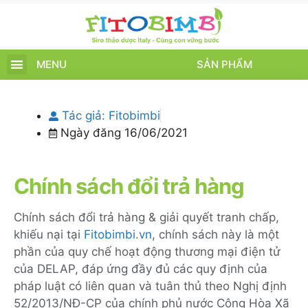
MENU
SẢN PHẨM
TRANG CHỦ
SẢN PHẨM
CHĂM SÓC TRẺ
TIN TỨC – SỰ KIỆN
GIỚI THIỆU
ĐIỂM BÁN
TÍCH ĐIỂM
Tác giả:
Fitobimbi
Ngày đăng
16/06/2021
Chính sách đổi trả hàng
Chính sách đổi trả hàng & giải quyết tranh chấp,
khiếu nại tại
Fitobimbi.vn
, chính sách này là một
phần của quy chế hoạt động thương mại điện tử
của DELAP, đáp ứng đầy đủ các quy định của
pháp luật có liên quan và tuân thủ theo Nghị định
52/2013/NĐ-CP của chính phủ nước Cộng Hòa Xã