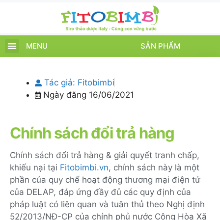
MENU
SẢN PHẨM
TRANG CHỦ
SẢN PHẨM
CHĂM SÓC TRẺ
TIN TỨC – SỰ KIỆN
GIỚI THIỆU
ĐIỂM BÁN
TÍCH ĐIỂM
Tác giả:
Fitobimbi
Ngày đăng
16/06/2021
Chính sách đổi trả hàng
Chính sách đổi trả hàng & giải quyết tranh chấp,
khiếu nại tại
Fitobimbi.vn
, chính sách này là một
phần của quy chế hoạt động thương mại điện tử
của DELAP, đáp ứng đầy đủ các quy định của
pháp luật có liên quan và tuân thủ theo Nghị định
52/2013/NĐ-CP của chính phủ nước Cộng Hòa Xã