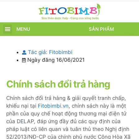
MENU
SẢN PHẨM
TRANG CHỦ
SẢN PHẨM
CHĂM SÓC TRẺ
TIN TỨC – SỰ KIỆN
GIỚI THIỆU
ĐIỂM BÁN
TÍCH ĐIỂM
Tác giả:
Fitobimbi
Ngày đăng
16/06/2021
Chính sách đổi trả hàng
Chính sách đổi trả hàng & giải quyết tranh chấp,
khiếu nại tại
Fitobimbi.vn
, chính sách này là một
phần của quy chế hoạt động thương mại điện tử
của DELAP, đáp ứng đầy đủ các quy định của
pháp luật có liên quan và tuân thủ theo Nghị định
52/2013/NĐ-CP của chính phủ nước Cộng Hòa Xã