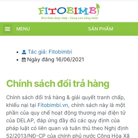
MENU
SẢN PHẨM
TRANG CHỦ
SẢN PHẨM
CHĂM SÓC TRẺ
TIN TỨC – SỰ KIỆN
GIỚI THIỆU
ĐIỂM BÁN
TÍCH ĐIỂM
Tác giả:
Fitobimbi
Ngày đăng
16/06/2021
Chính sách đổi trả hàng
Chính sách đổi trả hàng & giải quyết tranh chấp,
khiếu nại tại
Fitobimbi.vn
, chính sách này là một
phần của quy chế hoạt động thương mại điện tử
của DELAP, đáp ứng đầy đủ các quy định của
pháp luật có liên quan và tuân thủ theo Nghị định
52/2013/NĐ-CP của chính phủ nước Cộng Hòa Xã