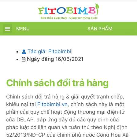
MENU
SẢN PHẨM
TRANG CHỦ
SẢN PHẨM
CHĂM SÓC TRẺ
TIN TỨC – SỰ KIỆN
GIỚI THIỆU
ĐIỂM BÁN
TÍCH ĐIỂM
Tác giả:
Fitobimbi
Ngày đăng
16/06/2021
Chính sách đổi trả hàng
Chính sách đổi trả hàng & giải quyết tranh chấp,
khiếu nại tại
Fitobimbi.vn
, chính sách này là một
phần của quy chế hoạt động thương mại điện tử
của DELAP, đáp ứng đầy đủ các quy định của
pháp luật có liên quan và tuân thủ theo Nghị định
52/2013/NĐ-CP của chính phủ nước Cộng Hòa Xã