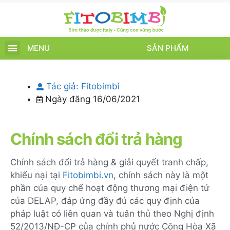
MENU
SẢN PHẨM
TRANG CHỦ
SẢN PHẨM
CHĂM SÓC TRẺ
TIN TỨC – SỰ KIỆN
GIỚI THIỆU
ĐIỂM BÁN
TÍCH ĐIỂM
Tác giả:
Fitobimbi
Ngày đăng
16/06/2021
Chính sách đổi trả hàng
Chính sách đổi trả hàng & giải quyết tranh chấp,
khiếu nại tại
Fitobimbi.vn
, chính sách này là một
phần của quy chế hoạt động thương mại điện tử
của DELAP, đáp ứng đầy đủ các quy định của
pháp luật có liên quan và tuân thủ theo Nghị định
52/2013/NĐ-CP của chính phủ nước Cộng Hòa Xã