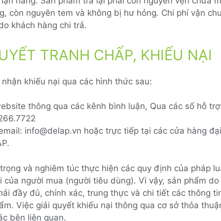
nhận hàng. Sản phẩm trả lại phải còn nguyên vẹn chưa 
g, còn nguyên tem và không bị hư hỏng. Chi phí vận ch
do khách hàng chi trả.
QUYẾT TRANH CHẤP, KHIẾU NẠI
nhận khiếu nại qua các hình thức sau:
ebsite thông qua các kênh bình luận, Qua các số hỗ trợ
266.7722
mail: info@delap.vn hoặc trực tiếp tại các cửa hàng đại
P.
trọng và nghiêm túc thực hiện các quy định của pháp lu
ợi của người mua (người tiêu dùng). Vì vậy, sản phẩm d
ải đầy đủ, chính xác, trung thực và chi tiết các thông ti
ẩm. Việc giải quyết khiếu nại thông qua cơ sở thỏa thu
ác bên liên quan.