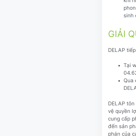
khi 
phon
sinh 
GIẢI 
DELAP tiếp 
Tại w
04.6
Qua e
DELA
DELAP tôn 
vệ quyền l
cung cấp ph
đến sản ph
phán của c