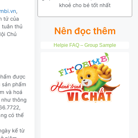
khoẻ cho bé tốt nhất
imbi.vn
,
n tử của
 tuân thủ
Nên đọc thêm
Hội Chủ
Helpie FAQ – Group Sample
 phẩm được
c sản phẩm
em và hoá
 như thông
266.7722,
àng có thể
ngày kể từ