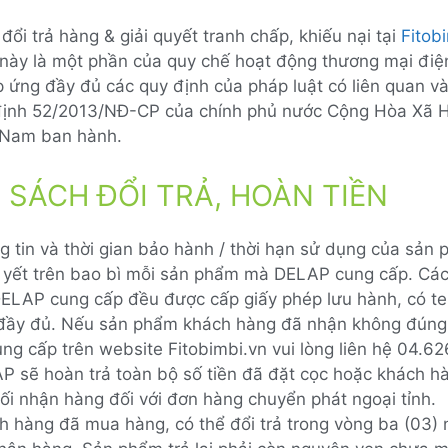
đổi trả hàng & giải quyết tranh chấp, khiếu nại tại
Fitob
 này là một phần của quy chế hoạt động thương mại điệ
 ứng đầy đủ các quy định của pháp luật có liên quan và
định 52/2013/NĐ-CP của chính phủ nước Cộng Hòa Xã 
 Nam ban hành.
 SÁCH ĐỔI TRẢ, HOÀN TIỀN
g tin và thời gian bảo hành / thời hạn sử dụng của sản
 yết trên bao bì mỗi sản phẩm mà DELAP cung cấp. Cá
ELAP cung cấp đều được cấp giấy phép lưu hành, có t
đầy đủ. Nếu sản phẩm khách hàng đã nhận không đúng
ung cấp trên website Fitobimbi.vn vui lòng liên hệ 04.6
P sẽ hoàn trả toàn bộ số tiền đã đặt cọc hoặc khách h
hối nhận hàng đối với đơn hàng chuyển phát ngoại tỉnh.
h hàng đã mua hàng, có thể đổi trả trong vòng ba (03) 