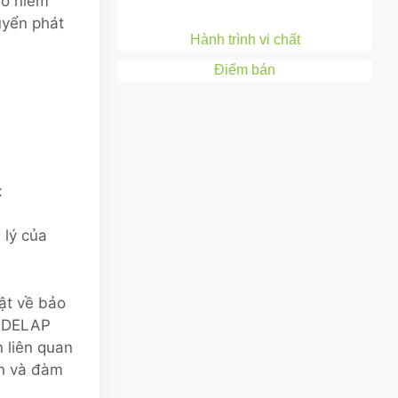
mở niêm
uyển phát
Hành trình vi chất
Điểm bán
:
 lý của
ật về bảo
o DELAP
n liên quan
ận và đàm