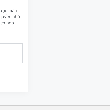
 được mâu
 quyền nhờ
ích hợp