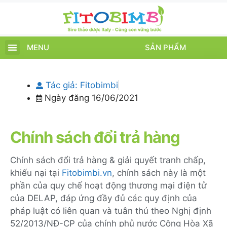
MENU
SẢN PHẨM
TRANG CHỦ
SẢN PHẨM
CHĂM SÓC TRẺ
TIN TỨC – SỰ KIỆN
GIỚI THIỆU
ĐIỂM BÁN
TÍCH ĐIỂM
Tác giả:
Fitobimbi
Ngày đăng
16/06/2021
Chính sách đổi trả hàng
Chính sách đổi trả hàng & giải quyết tranh chấp,
khiếu nại tại
Fitobimbi.vn
, chính sách này là một
phần của quy chế hoạt động thương mại điện tử
của DELAP, đáp ứng đầy đủ các quy định của
pháp luật có liên quan và tuân thủ theo Nghị định
52/2013/NĐ-CP của chính phủ nước Cộng Hòa Xã