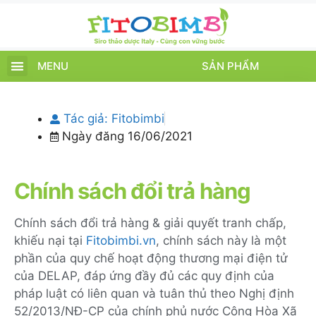
MENU
SẢN PHẨM
TRANG CHỦ
SẢN PHẨM
CHĂM SÓC TRẺ
TIN TỨC – SỰ KIỆN
GIỚI THIỆU
ĐIỂM BÁN
TÍCH ĐIỂM
Tác giả:
Fitobimbi
Ngày đăng
16/06/2021
Chính sách đổi trả hàng
Chính sách đổi trả hàng & giải quyết tranh chấp,
khiếu nại tại
Fitobimbi.vn
, chính sách này là một
phần của quy chế hoạt động thương mại điện tử
của DELAP, đáp ứng đầy đủ các quy định của
pháp luật có liên quan và tuân thủ theo Nghị định
52/2013/NĐ-CP của chính phủ nước Cộng Hòa Xã