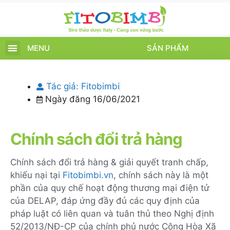
MENU
SẢN PHẨM
TRANG CHỦ
SẢN PHẨM
CHĂM SÓC TRẺ
TIN TỨC – SỰ KIỆN
GIỚI THIỆU
ĐIỂM BÁN
TÍCH ĐIỂM
Tác giả:
Fitobimbi
Ngày đăng
16/06/2021
Chính sách đổi trả hàng
Chính sách đổi trả hàng & giải quyết tranh chấp,
khiếu nại tại
Fitobimbi.vn
, chính sách này là một
phần của quy chế hoạt động thương mại điện tử
của DELAP, đáp ứng đầy đủ các quy định của
pháp luật có liên quan và tuân thủ theo Nghị định
52/2013/NĐ-CP của chính phủ nước Cộng Hòa Xã