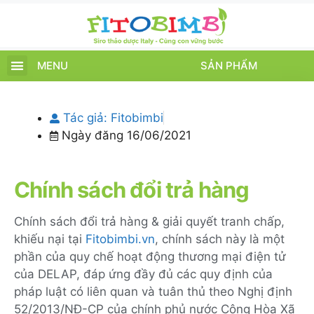
MENU
SẢN PHẨM
TRANG CHỦ
SẢN PHẨM
CHĂM SÓC TRẺ
TIN TỨC – SỰ KIỆN
GIỚI THIỆU
ĐIỂM BÁN
TÍCH ĐIỂM
Tác giả:
Fitobimbi
Ngày đăng
16/06/2021
Chính sách đổi trả hàng
Chính sách đổi trả hàng & giải quyết tranh chấp,
khiếu nại tại
Fitobimbi.vn
, chính sách này là một
phần của quy chế hoạt động thương mại điện tử
của DELAP, đáp ứng đầy đủ các quy định của
pháp luật có liên quan và tuân thủ theo Nghị định
52/2013/NĐ-CP của chính phủ nước Cộng Hòa Xã