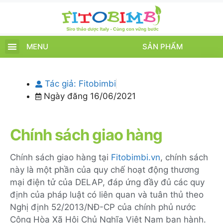
MENU
SẢN PHẨM
TRANG CHỦ
SẢN PHẨM
CHĂM SÓC TRẺ
TIN TỨC – SỰ KIỆN
GIỚI THIỆU
ĐIỂM BÁN
TÍCH ĐIỂM
Tác giả:
Fitobimbi
Ngày đăng
16/06/2021
Chính sách giao hàng
Chính sách giao hàng tại
Fitobimbi.vn
, chính sách
này là một phần của quy chế hoạt động thương
mại điện tử của DELAP, đáp ứng đầy đủ các quy
định của pháp luật có liên quan và tuân thủ theo
Nghị định 52/2013/NĐ-CP của chính phủ nước
Cộng Hòa Xã Hội Chủ Nghĩa Việt Nam ban hành.