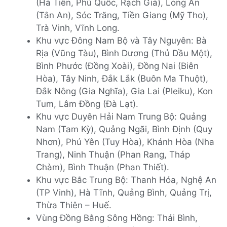
(Hà Tiên, Phú Quốc, Rạch Giá), Long An
(Tân An), Sóc Trăng, Tiền Giang (Mỹ Tho),
Trà Vinh, Vĩnh Long.
Khu vực Đông Nam Bộ và Tây Nguyên: Bà
Rịa (Vũng Tàu), Bình Dương (Thủ Dầu Một),
Bình Phước (Đồng Xoài), Đồng Nai (Biên
Hòa), Tây Ninh, Đắk Lắk (Buôn Ma Thuột),
Đắk Nông (Gia Nghĩa), Gia Lai (Pleiku), Kon
Tum, Lâm Đồng (Đà Lạt).
Khu vực Duyên Hải Nam Trung Bộ: Quảng
Nam (Tam Kỳ), Quảng Ngãi, Bình Định (Quy
Nhơn), Phú Yên (Tuy Hòa), Khánh Hòa (Nha
Trang), Ninh Thuận (Phan Rang, Tháp
Chàm), Bình Thuận (Phan Thiết).
Khu vực Bắc Trung Bộ: Thanh Hóa, Nghệ An
(TP Vinh), Hà Tĩnh, Quảng Bình, Quảng Trị,
Thừa Thiên – Huế.
Vùng Đồng Bằng Sông Hồng: Thái Bình,