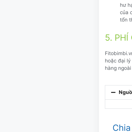
hư h
của 
tổn t
5. PH
Fitobimbi.
hoặc đại l
hàng ngoài 
Nguồ
Chia 