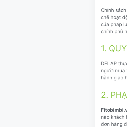
Chính sách
chế hoạt đ
của pháp l
chính phủ 
1. QU
DELAP thực
người mua 
hành giao 
2. PH
Fitobimbi.
nào khách h
đơn hàng đ