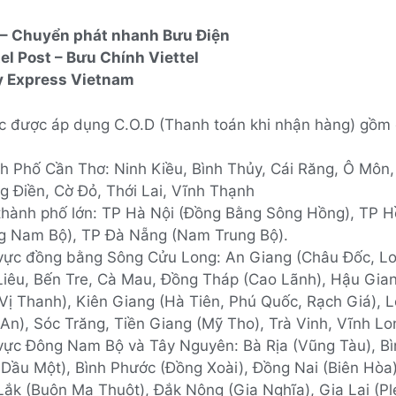
– Chuyển phát nhanh Bưu Điện
tel Post – Bưu Chính Viettel
y Express Vietnam
c được áp dụng C.O.D (Thanh toán khi nhận hàng) gồm 
h Phố Cần Thơ: Ninh Kiều, Bình Thủy, Cái Răng, Ô Môn,
g Điền, Cờ Đỏ, Thới Lai, Vĩnh Thạnh
thành phố lớn: TP Hà Nội (Đồng Bằng Sông Hồng), TP H
g Nam Bộ), TP Đà Nẵng (Nam Trung Bộ).
vực đồng bằng Sông Cửu Long: An Giang (Châu Đốc, Lo
Liêu, Bến Tre, Cà Mau, Đồng Tháp (Cao Lãnh), Hậu Gia
 Vị Thanh), Kiên Giang (Hà Tiên, Phú Quốc, Rạch Giá), 
 An), Sóc Trăng, Tiền Giang (Mỹ Tho), Trà Vinh, Vĩnh Lo
vực Đông Nam Bộ và Tây Nguyên: Bà Rịa (Vũng Tàu), B
 Dầu Một), Bình Phước (Đồng Xoài), Đồng Nai (Biên Hòa)
Lắk (Buôn Ma Thuột), Đắk Nông (Gia Nghĩa), Gia Lai (Pl