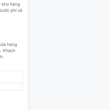
ừ kho hàng
cước phí và
 cửa hàng
c. Khách
h.