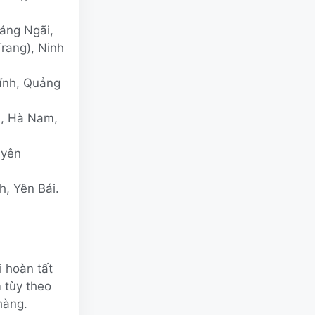
ảng Ngãi,
rang), Ninh
ĩnh, Quảng
h, Hà Nam,
uyên
h, Yên Bái.
 hoàn tất
 tùy theo
hàng.