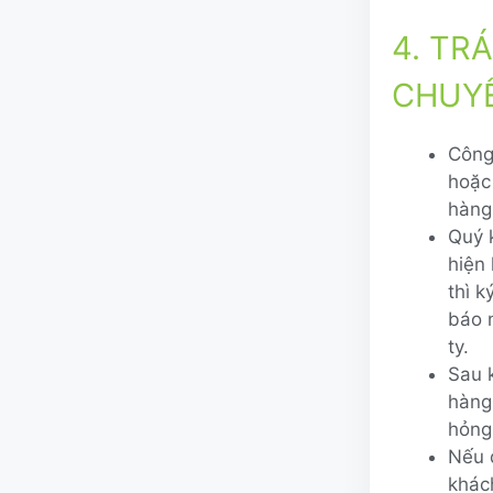
4. TR
CHUY
Công
hoặc
hàng
Quý 
hiện
thì k
báo 
ty.
Sau 
hàng
hỏng
Nếu 
khác