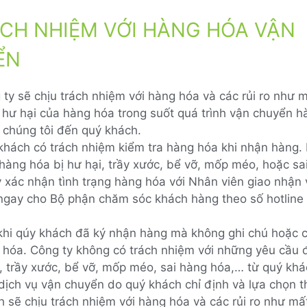
ÁCH NHIỆM VỚI HÀNG HÓA VẬN
ỂN
 ty sẽ chịu trách nhiệm với hàng hóa và các rủi ro như 
 hư hại của hàng hóa trong suốt quá trình vận chuyển h
 chúng tôi đến quý khách.
khách có trách nhiệm kiểm tra hàng hóa khi nhận hàng. 
 hàng hóa bị hư hại, trầy xước, bể vỡ, mốp méo, hoặc sa
ý xác nhận tình trạng hàng hóa với Nhân viên giao nhận
ngay cho Bộ phận chăm sóc khách hàng theo số hotline
khi qúy khách đã ký nhận hàng mà không ghi chú hoặc c
 hóa. Công ty không có trách nhiệm với những yêu cầu đổ
, trầy xước, bể vỡ, mốp méo, sai hàng hóa,… từ quý khá
dịch vụ vận chuyển do quý khách chỉ định và lựa chọn t
h sẽ chịu trách nhiệm với hàng hóa và các rủi ro như m