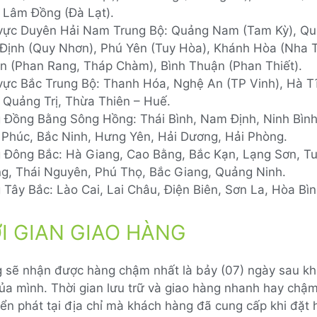
 Lâm Đồng (Đà Lạt).
vực Duyên Hải Nam Trung Bộ: Quảng Nam (Tam Kỳ), Qu
 Định (Quy Nhơn), Phú Yên (Tuy Hòa), Khánh Hòa (Nha T
n (Phan Rang, Tháp Chàm), Bình Thuận (Phan Thiết).
vực Bắc Trung Bộ: Thanh Hóa, Nghệ An (TP Vinh), Hà T
, Quảng Trị, Thừa Thiên – Huế.
 Đồng Bằng Sông Hồng: Thái Bình, Nam Định, Ninh Bìn
 Phúc, Bắc Ninh, Hưng Yên, Hải Dương, Hải Phòng.
 Đông Bắc: Hà Giang, Cao Bằng, Bắc Kạn, Lạng Sơn, T
g, Thái Nguyên, Phú Thọ, Bắc Giang, Quảng Ninh.
Tây Bắc: Lào Cai, Lai Châu, Điện Biên, Sơn La, Hòa Bìn
ỜI GIAN GIAO HÀNG
 sẽ nhận được hàng chậm nhất là bảy (07) ngày sau khi
ủa mình. Thời gian lưu trữ và giao hàng nhanh hay chậm
ển phát tại địa chỉ mà khách hàng đã cung cấp khi đặt 