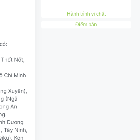
Hành trình vi chất
Điểm bán
có:
 Thốt Nốt,
ồ Chí Minh
ng Xuyên),
ng (Ngã
Long An
ng.
ình Dương
, Tây Ninh,
eiku), Kon