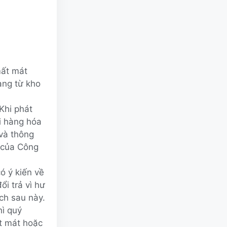
mất mát
àng từ kho
Khi phát
i hàng hóa
 và thông
 của Công
ó ý kiến về
i trả vì hư
ch sau này.
hì quý
ất mát hoặc