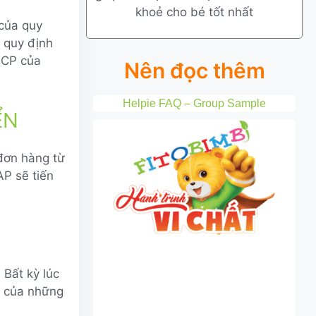
khoẻ cho bé tốt nhất
 của quy
 quy định
-CP của
Nên đọc thêm
Helpie FAQ – Group Sample
ỂN
đơn hàng từ
AP sẽ tiến
 Bất kỳ lúc
ng của những