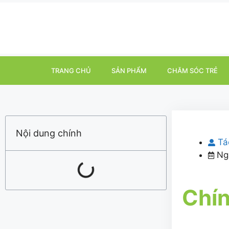
TRANG CHỦ
SẢN PHẨM
CHĂM SÓC TRẺ
Nội dung chính
Tá
Ng
Chín