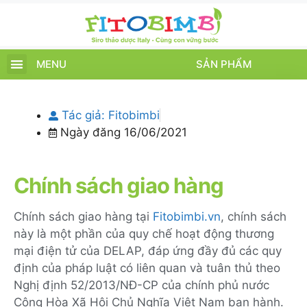
MENU
SẢN PHẨM
TRANG CHỦ
SẢN PHẨM
CHĂM SÓC TRẺ
TIN TỨC – SỰ KIỆN
GIỚI THIỆU
ĐIỂM BÁN
TÍCH ĐIỂM
Tác giả:
Fitobimbi
Ngày đăng
16/06/2021
Chính sách giao hàng
Chính sách giao hàng tại
Fitobimbi.vn
, chính sách
này là một phần của quy chế hoạt động thương
mại điện tử của DELAP, đáp ứng đầy đủ các quy
định của pháp luật có liên quan và tuân thủ theo
Nghị định 52/2013/NĐ-CP của chính phủ nước
Cộng Hòa Xã Hội Chủ Nghĩa Việt Nam ban hành.