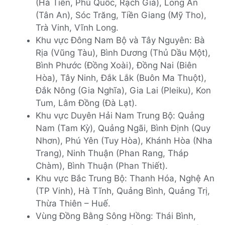
(Hà Tiên, Phú Quốc, Rạch Giá), Long An
(Tân An), Sóc Trăng, Tiền Giang (Mỹ Tho),
Trà Vinh, Vĩnh Long.
Khu vực Đông Nam Bộ và Tây Nguyên: Bà
Rịa (Vũng Tàu), Bình Dương (Thủ Dầu Một),
Bình Phước (Đồng Xoài), Đồng Nai (Biên
Hòa), Tây Ninh, Đắk Lắk (Buôn Ma Thuột),
Đắk Nông (Gia Nghĩa), Gia Lai (Pleiku), Kon
Tum, Lâm Đồng (Đà Lạt).
Khu vực Duyên Hải Nam Trung Bộ: Quảng
Nam (Tam Kỳ), Quảng Ngãi, Bình Định (Quy
Nhơn), Phú Yên (Tuy Hòa), Khánh Hòa (Nha
Trang), Ninh Thuận (Phan Rang, Tháp
Chàm), Bình Thuận (Phan Thiết).
Khu vực Bắc Trung Bộ: Thanh Hóa, Nghệ An
(TP Vinh), Hà Tĩnh, Quảng Bình, Quảng Trị,
Thừa Thiên – Huế.
Vùng Đồng Bằng Sông Hồng: Thái Bình,