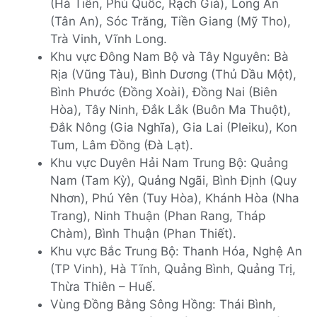
(Hà Tiên, Phú Quốc, Rạch Giá), Long An
(Tân An), Sóc Trăng, Tiền Giang (Mỹ Tho),
Trà Vinh, Vĩnh Long.
Khu vực Đông Nam Bộ và Tây Nguyên: Bà
Rịa (Vũng Tàu), Bình Dương (Thủ Dầu Một),
Bình Phước (Đồng Xoài), Đồng Nai (Biên
Hòa), Tây Ninh, Đắk Lắk (Buôn Ma Thuột),
Đắk Nông (Gia Nghĩa), Gia Lai (Pleiku), Kon
Tum, Lâm Đồng (Đà Lạt).
Khu vực Duyên Hải Nam Trung Bộ: Quảng
Nam (Tam Kỳ), Quảng Ngãi, Bình Định (Quy
Nhơn), Phú Yên (Tuy Hòa), Khánh Hòa (Nha
Trang), Ninh Thuận (Phan Rang, Tháp
Chàm), Bình Thuận (Phan Thiết).
Khu vực Bắc Trung Bộ: Thanh Hóa, Nghệ An
(TP Vinh), Hà Tĩnh, Quảng Bình, Quảng Trị,
Thừa Thiên – Huế.
Vùng Đồng Bằng Sông Hồng: Thái Bình,