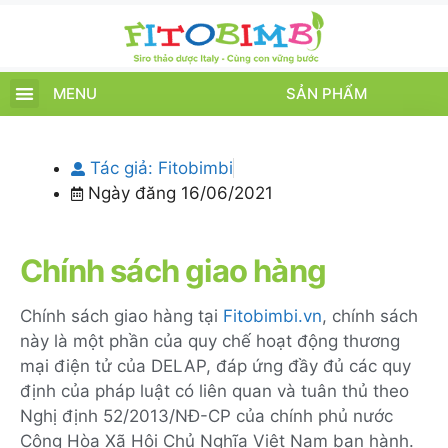
MENU
SẢN PHẨM
TRANG CHỦ
SẢN PHẨM
CHĂM SÓC TRẺ
TIN TỨC – SỰ KIỆN
GIỚI THIỆU
ĐIỂM BÁN
TÍCH ĐIỂM
Tác giả:
Fitobimbi
Ngày đăng
16/06/2021
Chính sách giao hàng
Chính sách giao hàng tại
Fitobimbi.vn
, chính sách
này là một phần của quy chế hoạt động thương
mại điện tử của DELAP, đáp ứng đầy đủ các quy
định của pháp luật có liên quan và tuân thủ theo
Nghị định 52/2013/NĐ-CP của chính phủ nước
Cộng Hòa Xã Hội Chủ Nghĩa Việt Nam ban hành.