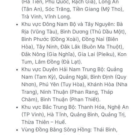
(Hà Tiên, Phú Quốc, Rạch Giá), Long An
(Tân An), Sóc Trăng, Tiền Giang (Mỹ Tho),
Trà Vinh, Vĩnh Long.
Khu vực Đông Nam Bộ và Tây Nguyên: Bà
Rịa (Vũng Tàu), Bình Dương (Thủ Dầu Một),
Bình Phước (Đồng Xoài), Đồng Nai (Biên
Hòa), Tây Ninh, Đắk Lắk (Buôn Ma Thuột),
Đắk Nông (Gia Nghĩa), Gia Lai (Pleiku), Kon
Tum, Lâm Đồng (Đà Lạt).
Khu vực Duyên Hải Nam Trung Bộ: Quảng
Nam (Tam Kỳ), Quảng Ngãi, Bình Định (Quy
Nhơn), Phú Yên (Tuy Hòa), Khánh Hòa (Nha
Trang), Ninh Thuận (Phan Rang, Tháp
Chàm), Bình Thuận (Phan Thiết).
Khu vực Bắc Trung Bộ: Thanh Hóa, Nghệ An
(TP Vinh), Hà Tĩnh, Quảng Bình, Quảng Trị,
Thừa Thiên – Huế.
Vùng Đồng Bằng Sông Hồng: Thái Bình,