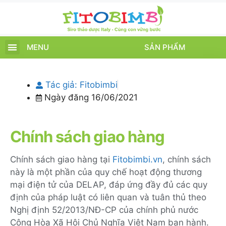
MENU
SẢN PHẨM
TRANG CHỦ
SẢN PHẨM
CHĂM SÓC TRẺ
TIN TỨC – SỰ KIỆN
GIỚI THIỆU
ĐIỂM BÁN
TÍCH ĐIỂM
Tác giả:
Fitobimbi
Ngày đăng
16/06/2021
Chính sách giao hàng
Chính sách giao hàng tại
Fitobimbi.vn
, chính sách
này là một phần của quy chế hoạt động thương
mại điện tử của DELAP, đáp ứng đầy đủ các quy
định của pháp luật có liên quan và tuân thủ theo
Nghị định 52/2013/NĐ-CP của chính phủ nước
Cộng Hòa Xã Hội Chủ Nghĩa Việt Nam ban hành.