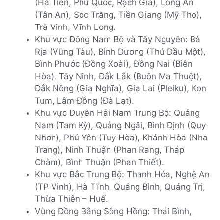
(Hà Tiên, Phú Quốc, Rạch Giá), Long An
(Tân An), Sóc Trăng, Tiền Giang (Mỹ Tho),
Trà Vinh, Vĩnh Long.
Khu vực Đông Nam Bộ và Tây Nguyên: Bà
Rịa (Vũng Tàu), Bình Dương (Thủ Dầu Một),
Bình Phước (Đồng Xoài), Đồng Nai (Biên
Hòa), Tây Ninh, Đắk Lắk (Buôn Ma Thuột),
Đắk Nông (Gia Nghĩa), Gia Lai (Pleiku), Kon
Tum, Lâm Đồng (Đà Lạt).
Khu vực Duyên Hải Nam Trung Bộ: Quảng
Nam (Tam Kỳ), Quảng Ngãi, Bình Định (Quy
Nhơn), Phú Yên (Tuy Hòa), Khánh Hòa (Nha
Trang), Ninh Thuận (Phan Rang, Tháp
Chàm), Bình Thuận (Phan Thiết).
Khu vực Bắc Trung Bộ: Thanh Hóa, Nghệ An
(TP Vinh), Hà Tĩnh, Quảng Bình, Quảng Trị,
Thừa Thiên – Huế.
Vùng Đồng Bằng Sông Hồng: Thái Bình,