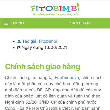
MENU
SẢN PHẨM
TRANG CHỦ
SẢN PHẨM
CHĂM SÓC TRẺ
TIN TỨC – SỰ KIỆN
GIỚI THIỆU
ĐIỂM BÁN
TÍCH ĐIỂM
Tác giả:
Fitobimbi
Ngày đăng
16/06/2021
Chính sách giao hàng
Chính sách giao hàng tại
Fitobimbi.vn
, chính sách
này là một phần của quy chế hoạt động thương
mại điện tử của DELAP, đáp ứng đầy đủ các quy
định của pháp luật có liên quan và tuân thủ theo
Nghị định 52/2013/NĐ-CP của chính phủ nước
Cộng Hòa Xã Hội Chủ Nghĩa Việt Nam ban hành.