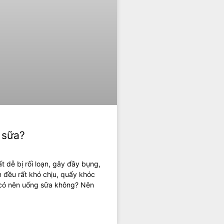
 sữa?
t dễ bị rối loạn, gây đầy bụng,
on đều rất khó chịu, quấy khóc
 có nên uống sữa không? Nên