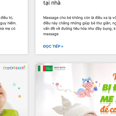
tại nhà
iều trị.
Massage cho bé không còn là điều xa lạ với
nguy hiểm.
điều này chẳng những giúp bé thư giãn, n
 mà mẹ có
vấn đề về đường tiêu hóa như đầy bụng, kh
massage
ĐỌC TIẾP »