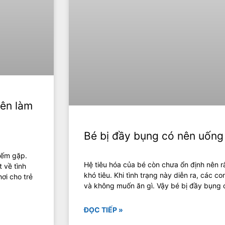
nên làm
Bé bị đầy bụng có nên uống
hiếm gặp.
Hệ tiêu hóa của bé còn chưa ổn định nên rấ
 về tình
khó tiêu. Khi tình trạng này diễn ra, các c
ơi cho trẻ
và không muốn ăn gì. Vậy bé bị đầy bụng
ĐỌC TIẾP »