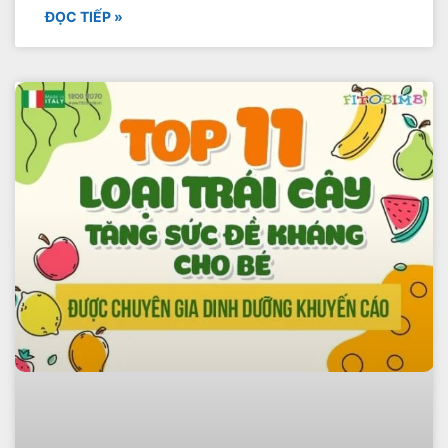
ĐỌC TIẾP »