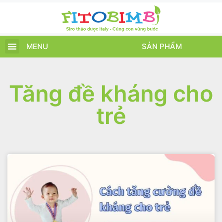
MENU
SẢN PHẨM
TRANG CHỦ
SẢN PHẨM
CHĂM SÓC TRẺ
TIN TỨC – SỰ KIỆN
GIỚI THIỆU
ĐIỂM BÁN
TÍCH ĐIỂM
Tăng đề kháng cho
trẻ