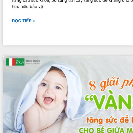
nâng cao sức khỏe, bổ sung trái cây tăng sức đề kháng cho bé
hữu hiệu bảo vệ
ĐỌC TIẾP »