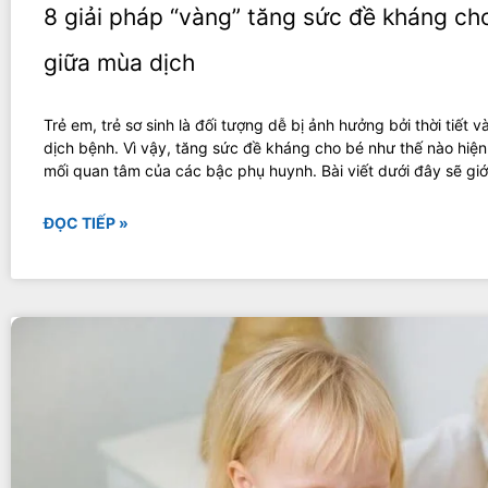
8 giải pháp “vàng” tăng sức đề kháng ch
giữa mùa dịch
Trẻ em, trẻ sơ sinh là đối tượng dễ bị ảnh hưởng bởi thời tiết và
dịch bệnh. Vì vậy, tăng sức đề kháng cho bé như thế nào hiện
mối quan tâm của các bậc phụ huynh. Bài viết dưới đây sẽ giớ
ĐỌC TIẾP »