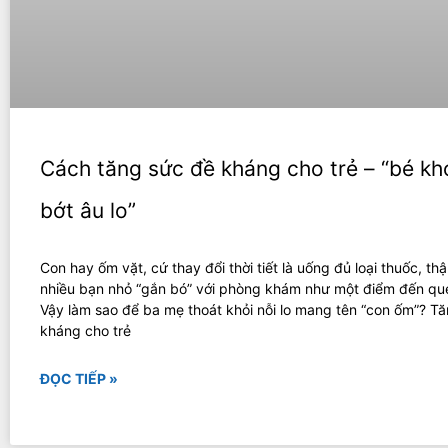
Cách tăng sức đề kháng cho trẻ – “bé kh
bớt âu lo”
Con hay ốm vặt, cứ thay đổi thời tiết là uống đủ loại thuốc, th
nhiều bạn nhỏ “gắn bó” với phòng khám như một điểm đến qu
Vậy làm sao để ba mẹ thoát khỏi nỗi lo mang tên “con ốm”? T
kháng cho trẻ
ĐỌC TIẾP »