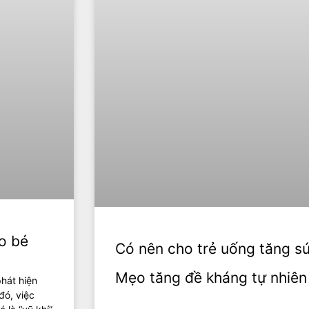
ho bé
Có nên cho trẻ uống tăng s
Mẹo tăng đề kháng tự nhiên
phát hiện
đó, việc