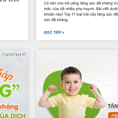
 là “vũ khí”
Có nên cho trẻ uống tăng sức đề kháng tr
mắc của rất nhiều phụ huynh. Bài viết dướ
khoăn này! Top 11 loại trái cây tăng sức 
sức đề kháng
ĐỌC TIẾP »