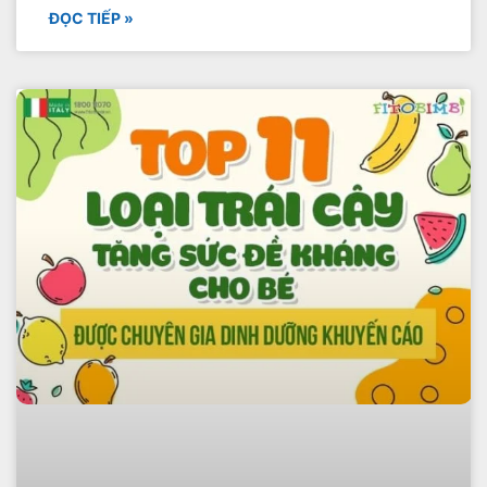
ĐỌC TIẾP »