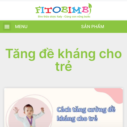
MENU
SẢN PHẨM
TRANG CHỦ
SẢN PHẨM
CHĂM SÓC TRẺ
TIN TỨC – SỰ KIỆN
GIỚI THIỆU
ĐIỂM BÁN
TÍCH ĐIỂM
Tăng đề kháng cho
trẻ