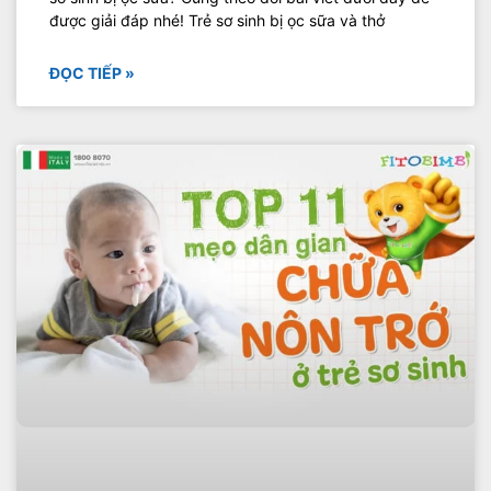
được giải đáp nhé! Trẻ sơ sinh bị ọc sữa và thở
ĐỌC TIẾP »