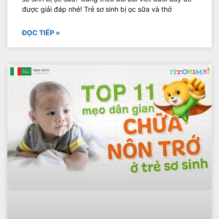
được giải đáp nhé! Trẻ sơ sinh bị ọc sữa và thở
ĐỌC TIẾP »