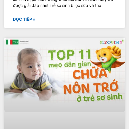
được giải đáp nhé! Trẻ sơ sinh bị ọc sữa và thở
ĐỌC TIẾP »