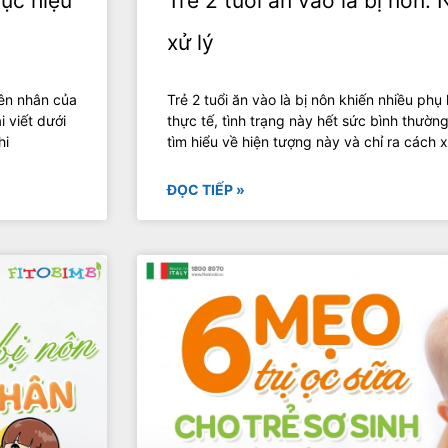
hục hiệu
Trẻ 2 tuổi ăn vào là bị nôn:
xử lý
yên nhân của
Trẻ 2 tuổi ăn vào là bị nôn khiến nhiều phụ
i viết dưới
thực tế, tình trạng này hết sức bình thườn
hi
tìm hiểu về hiện tượng này và chỉ ra cách x
ĐỌC TIẾP »