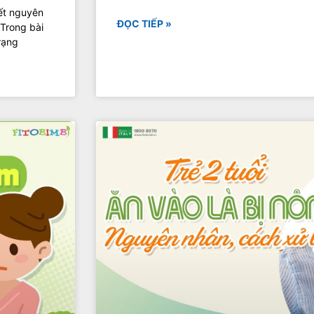
ết nguyên
ĐỌC TIẾP »
 Trong bài
rạng