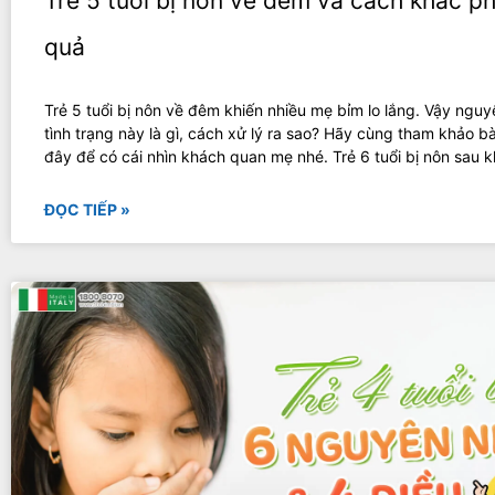
Trẻ 5 tuổi bị nôn về đêm và cách khắc p
quả
Trẻ 5 tuổi bị nôn về đêm khiến nhiều mẹ bỉm lo lắng. Vậy ngu
tình trạng này là gì, cách xử lý ra sao? Hãy cùng tham khảo bà
đây để có cái nhìn khách quan mẹ nhé. Trẻ 6 tuổi bị nôn sau k
ĐỌC TIẾP »