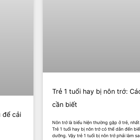
Trẻ 1 tuổi hay bị nôn trớ: C
cần biết
 để cải
Nôn trớ là biểu hiện thường gặp ở trẻ, nhấ
Trẻ 1 tuổi hay bị nôn trớ có thể dẫn đến b
dưỡng. Vậy trẻ 1 tuổi bị nôn trớ phải làm s