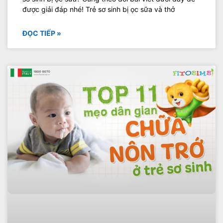
được giải đáp nhé! Trẻ sơ sinh bị ọc sữa và thở
ĐỌC TIẾP »