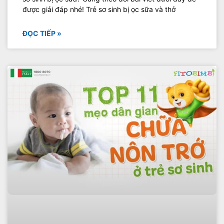
được giải đáp nhé! Trẻ sơ sinh bị ọc sữa và thở
ĐỌC TIẾP »