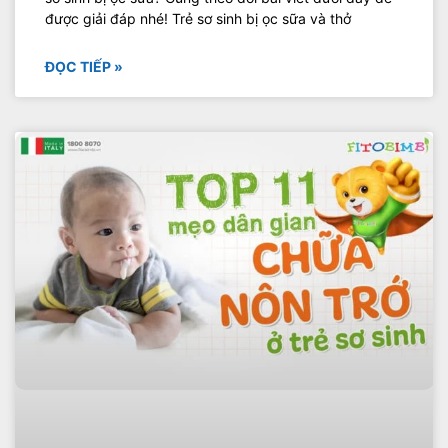
được giải đáp nhé! Trẻ sơ sinh bị ọc sữa và thở
ĐỌC TIẾP »