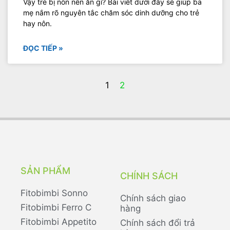
Vậy trẻ bị nôn nên ăn gì? Bài viết dưới đây sẽ giúp ba
mẹ nắm rõ nguyên tắc chăm sóc dinh dưỡng cho trẻ
hay nôn.
ĐỌC TIẾP »
1
2
SẢN PHẨM
CHÍNH SÁCH
Fitobimbi Sonno
Chính sách giao
Fitobimbi Ferro C
hàng
Fitobimbi Appetito
Chính sách đổi trả