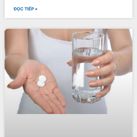
ĐỌC TIẾP »