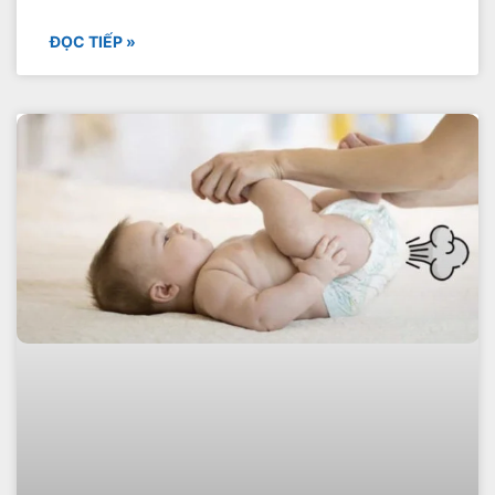
ĐỌC TIẾP »