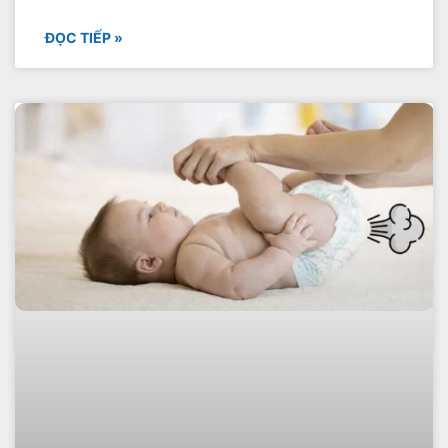
ĐỌC TIẾP »