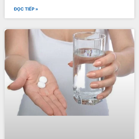
ĐỌC TIẾP »