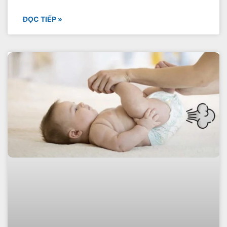
ĐỌC TIẾP »