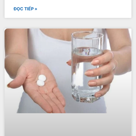
ĐỌC TIẾP »