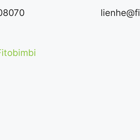
08070
lienhe@f
itobimbi