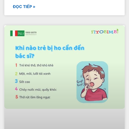
ĐỌC TIẾP »