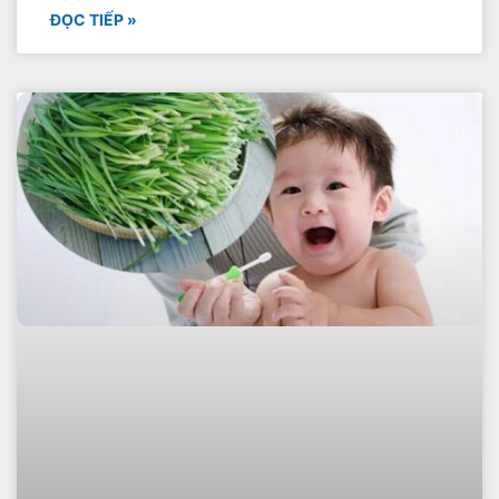
ĐỌC TIẾP »