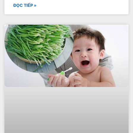
ĐỌC TIẾP »