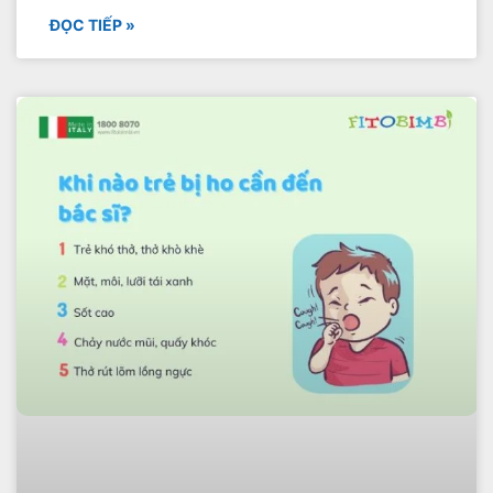
ĐỌC TIẾP »