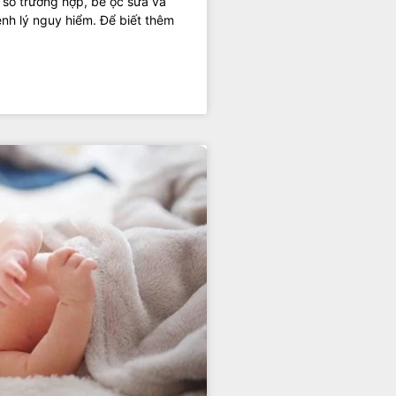
 số trường hợp, bé ọc sữa và
ệnh lý nguy hiểm. Để biết thêm