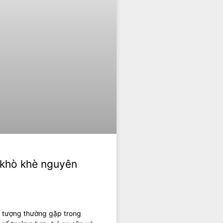
ở khò khè nguyên
ện tượng thường gặp trong