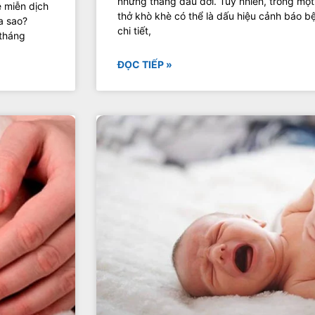
những tháng đầu đời. Tuy nhiên, trong một
ệ miễn dịch
thở khò khè có thể là dấu hiệu cảnh báo b
a sao?
chi tiết,
 tháng
ĐỌC TIẾP »