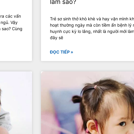
làm sao?
 ra các vấn
Trẻ sơ sinh thở khò khè và hay vặn mình k
i ngủ. Vậy
hoạt thường ngày mà còn tiềm ẩn bệnh lý 
a sao? Cùng
huynh cực kỳ lo lắng, nhất là người mới làm
đây sẽ
ĐỌC TIẾP »