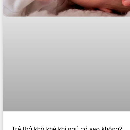
Trẻ thở khò khè khi ngủ có sao không?