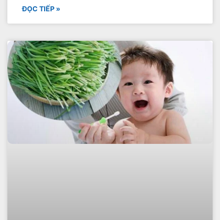
ĐỌC TIẾP »