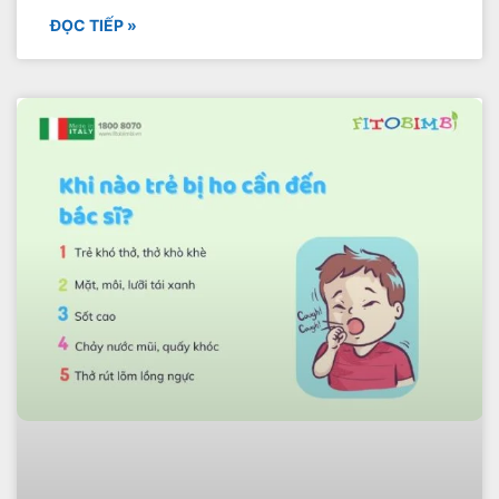
ĐỌC TIẾP »