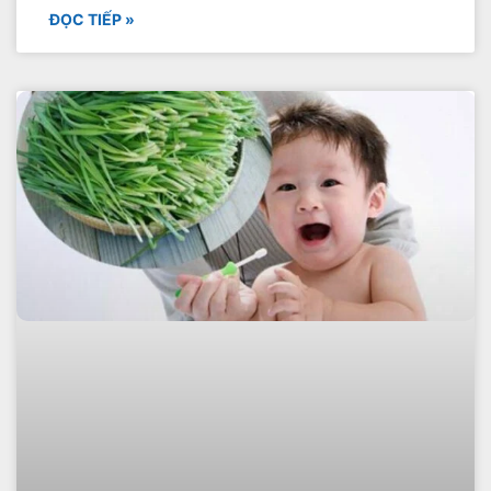
ĐỌC TIẾP »