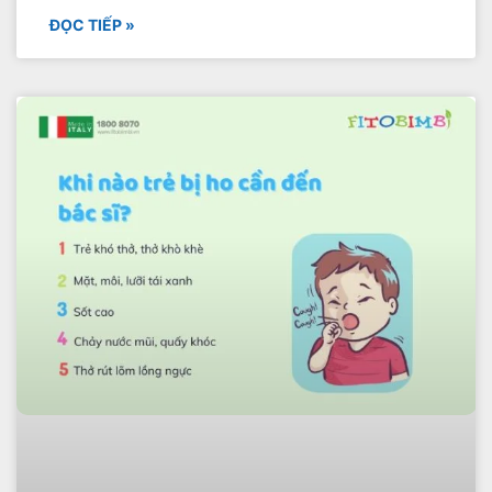
ĐỌC TIẾP »