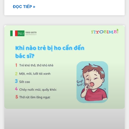
ĐỌC TIẾP »