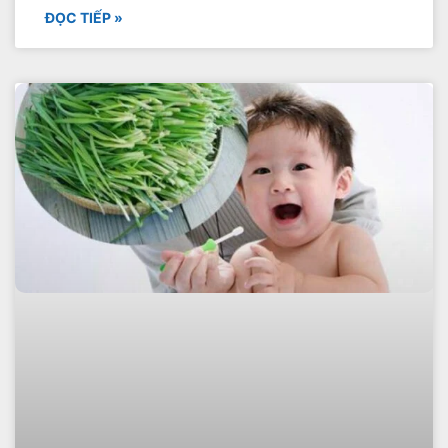
ĐỌC TIẾP »