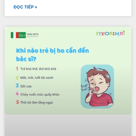
ĐỌC TIẾP »