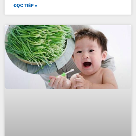
ĐỌC TIẾP »