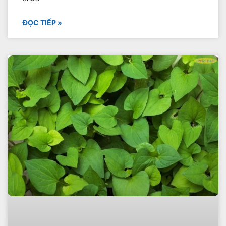
ĐỌC TIẾP »