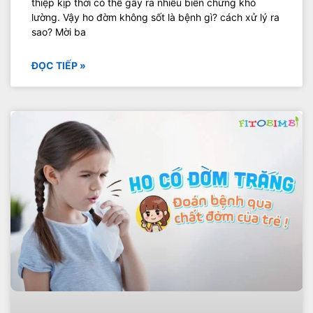
thiệp kịp thời có thể gây ra nhiều biến chứng khó
lường. Vậy ho đờm không sốt là bệnh gì? cách xử lý ra
sao? Mời ba
ĐỌC TIẾP »