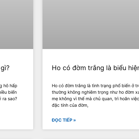
 gì?
Ho có đờm trắng là biểu hiệ
ng hô hấp
Ho có đờm trắng là tình trạng phổ biến ở 
hiều biến
thường không nghiêm trọng như ho đờm xa
ý ra sao?
mẹ không vì thế mà chủ quan, trì hoãn việc
đặc tính của đờm,
ĐỌC TIẾP »