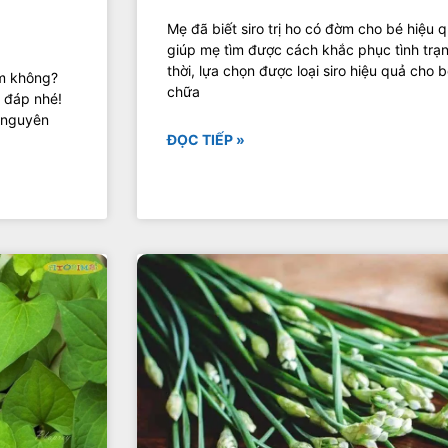
Mẹ đã biết siro trị ho có đờm cho bé hiệu 
giúp mẹ tìm được cách khắc phục tình trạ
thời, lựa chọn được loại siro hiệu quả cho 
ểm không?
chữa
i đáp nhé!
 nguyên
ĐỌC TIẾP »