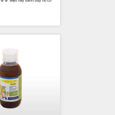
Mẹo hay đánh bay ho có