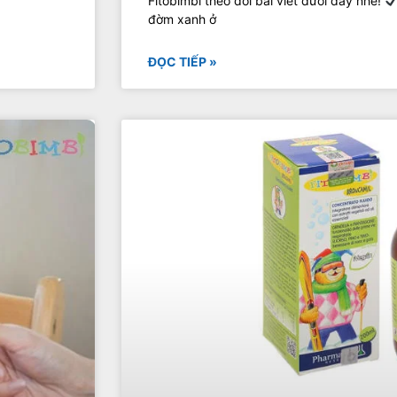
Fitobimbi theo dõi bài viết dưới đây nhé!
đờm xanh ở
ĐỌC TIẾP »