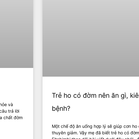
Trẻ ho có đờm nên ăn gì, ki
hỏe và
bệnh?
âu trả lời
a chất đờm
Một chế độ ăn uống hợp lý sẽ giúp cơn ho
thuyên giảm. Vậy mẹ đã biết trẻ ho có đờ