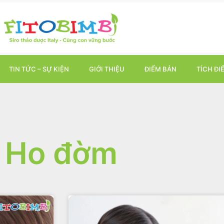
TIN TỨC – SỰ KIỆN
GIỚI THIỆU
ĐIỂM BÁN
TÍCH ĐI
Ho đờm