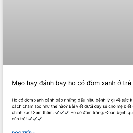
Mẹo hay đánh bay ho có đờm xanh ở trẻ
Ho có đờm xanh cảnh báo những dấu hiệu bệnh lý gì về sức k
cách chăm sóc như thế nào? Bài viết dưới đây sẽ cho mẹ biết c
chính xác! Xem thêm:
Ho có đờm trắng: Đoán bệnh qu
của trẻ!
ĐỌC TIẾP »