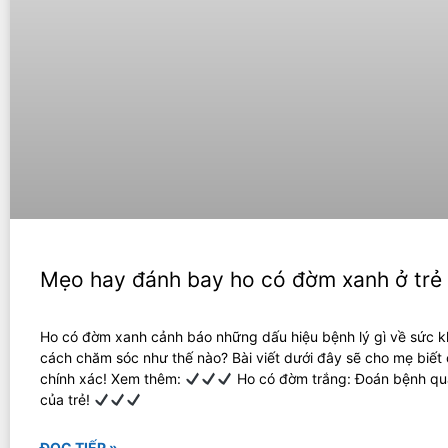
Mẹo hay đánh bay ho có đờm xanh ở trẻ
Ho có đờm xanh cảnh báo những dấu hiệu bệnh lý gì về sức k
cách chăm sóc như thế nào? Bài viết dưới đây sẽ cho mẹ biết c
chính xác! Xem thêm:
Ho có đờm trắng: Đoán bệnh qu
của trẻ!
ĐỌC TIẾP »