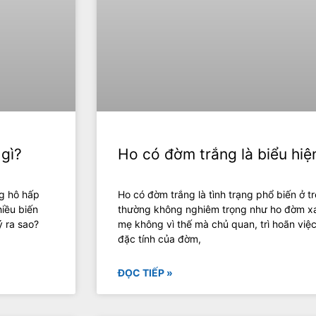
 gì?
Ho có đờm trắng là biểu hiệ
ng hô hấp
Ho có đờm trắng là tình trạng phổ biến ở 
hiều biến
thường không nghiêm trọng như ho đờm xa
ý ra sao?
mẹ không vì thế mà chủ quan, trì hoãn việc
đặc tính của đờm,
ĐỌC TIẾP »