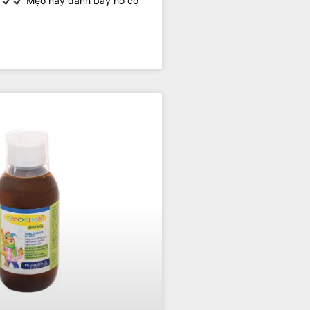
Mẹo hay đánh bay ho có