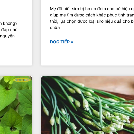
Mẹ đã biết siro trị ho có đờm cho bé hiệu 
giúp mẹ tìm được cách khắc phục tình trạ
thời, lựa chọn được loại siro hiệu quả cho 
ểm không?
chữa
i đáp nhé!
 nguyên
ĐỌC TIẾP »