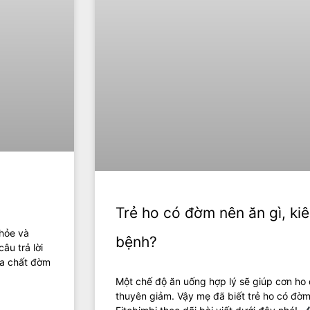
Trẻ ho có đờm nên ăn gì, ki
hỏe và
bệnh?
âu trả lời
a chất đờm
Một chế độ ăn uống hợp lý sẽ giúp cơn ho
thuyên giảm. Vậy mẹ đã biết trẻ ho có đờ