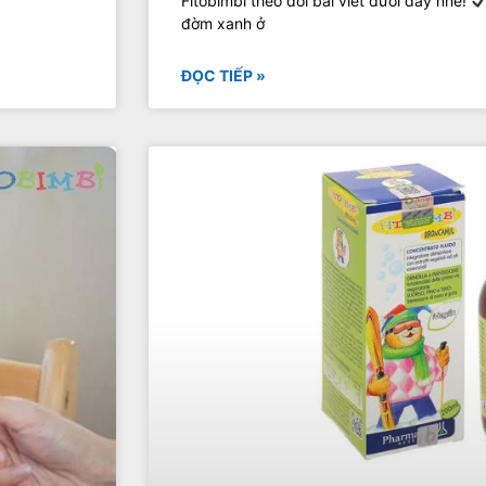
Fitobimbi theo dõi bài viết dưới đây nhé!
đờm xanh ở
ĐỌC TIẾP »