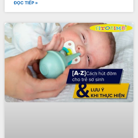
ĐỌC TIẾP »