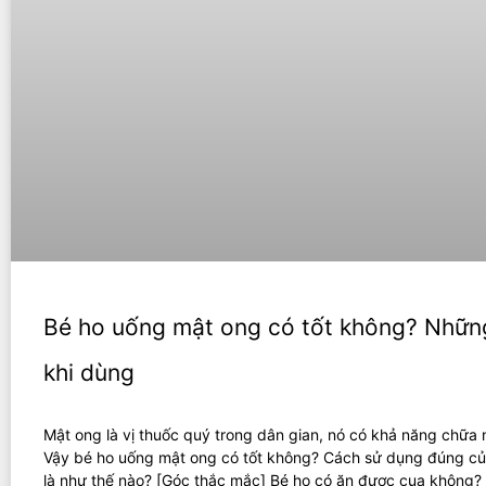
Bé ho uống mật ong có tốt không? Những
khi dùng
Mật ong là vị thuốc quý trong dân gian, nó có khả năng chữa 
Vậy bé ho uống mật ong có tốt không? Cách sử dụng đúng c
là như thế nào? [Góc thắc mắc] Bé ho có ăn được cua không?