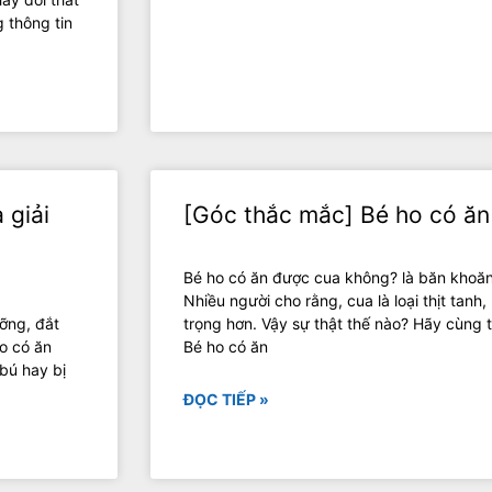
 thông tin
 giải
[Góc thắc mắc] Bé ho có ă
Bé ho có ăn được cua không? là băn khoăn
Nhiều người cho rằng, cua là loại thịt tanh
ỡng, đắt
trọng hơn. Vậy sự thật thế nào? Hãy cùng t
o có ăn
Bé ho có ăn
bú hay bị
ĐỌC TIẾP »