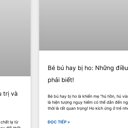
Bé bú hay bị ho: Những điề
phải biết!
 trị và
Bé bú hay bị ho là khiến mẹ “hú hồn, hú vía
là hiện tượng nguy hiểm có thể dẫn đến ng
thời là rất quan trọng! Ho kích ứng ở trẻ n
 chất lạ từ
ĐỌC TIẾP »
hay đổi thất