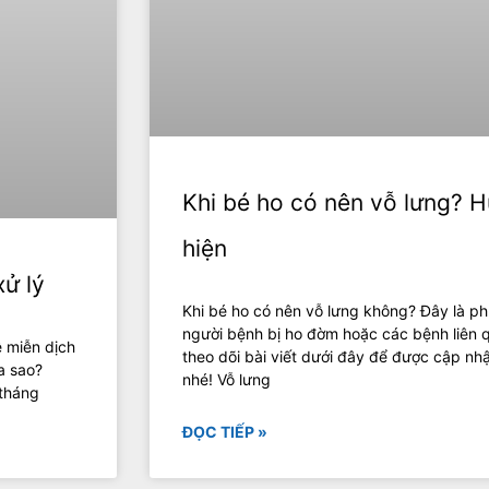
Khi bé ho có nên vỗ lưng? 
hiện
xử lý
Khi bé ho có nên vỗ lưng không? Đây là 
người bệnh bị ho đờm hoặc các bệnh liên
ệ miễn dịch
theo dõi bài viết dưới đây để được cập nhậ
a sao?
nhé! Vỗ lưng
 tháng
ĐỌC TIẾP »