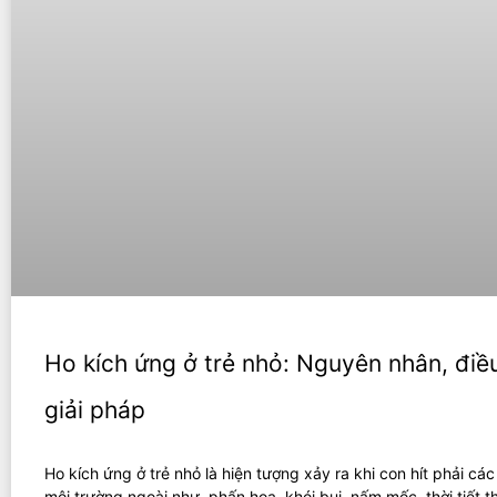
Ho kích ứng ở trẻ nhỏ: Nguyên nhân, điều
giải pháp
Ho kích ứng ở trẻ nhỏ là hiện tượng xảy ra khi con hít phải các
môi trường ngoài như, phấn hoa, khói bụi, nấm mốc, thời tiết t