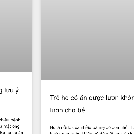
 lưu ý
Trẻ ho có ăn được lươn khô
lươn cho bé
nhiều bệnh.
ủa mật ong
Ho là nỗi lo của nhiều bà mẹ có con nhỏ. T
 Bé ho có ăn
khỏe, nhưng ho khiến bé dễ mất sức, ăn 