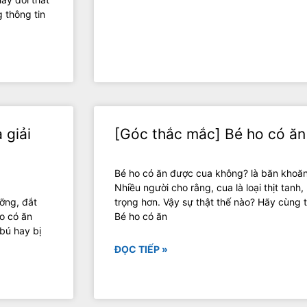
 thông tin
 giải
[Góc thắc mắc] Bé ho có ă
Bé ho có ăn được cua không? là băn khoăn
Nhiều người cho rằng, cua là loại thịt tanh
ỡng, đắt
trọng hơn. Vậy sự thật thế nào? Hãy cùng t
o có ăn
Bé ho có ăn
bú hay bị
ĐỌC TIẾP »