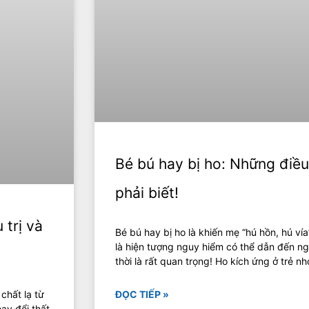
Bé bú hay bị ho: Những điề
phải biết!
 trị và
Bé bú hay bị ho là khiến mẹ “hú hồn, hú vía
là hiện tượng nguy hiểm có thể dẫn đến ng
thời là rất quan trọng! Ho kích ứng ở trẻ n
 chất lạ từ
ĐỌC TIẾP »
hay đổi thất