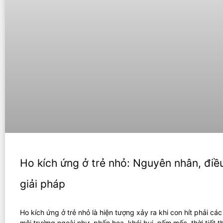
Ho kích ứng ở trẻ nhỏ: Nguyên nhân, điều
giải pháp
Ho kích ứng ở trẻ nhỏ là hiện tượng xảy ra khi con hít phải các
môi trường ngoài như, phấn hoa, khói bụi, nấm mốc, thời tiết t