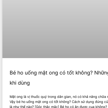
Bé ho uống mật ong có tốt không? Những
khi dùng
Mật ong là vị thuốc quý trong dân gian, nó có khả năng chữa 
Vậy bé ho uống mật ong có tốt không? Cách sử dụng đúng c
là như thế nào? [Góc thắc mắc] Bé ho có ăn được cua không?