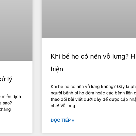
Khi bé ho có nên vỗ lưng? 
hiện
xử lý
Khi bé ho có nên vỗ lưng không? Đây là 
người bệnh bị ho đờm hoặc các bệnh liên
ệ miễn dịch
theo dõi bài viết dưới đây để được cập nhậ
a sao?
nhé! Vỗ lưng
 tháng
ĐỌC TIẾP »