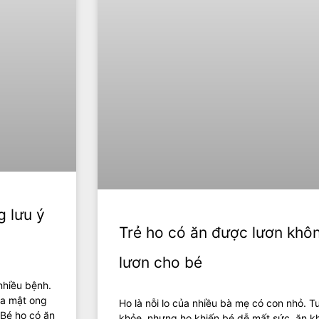
 lưu ý
Trẻ ho có ăn được lươn khô
lươn cho bé
nhiều bệnh.
ủa mật ong
Ho là nỗi lo của nhiều bà mẹ có con nhỏ. T
 Bé ho có ăn
khỏe, nhưng ho khiến bé dễ mất sức, ăn 